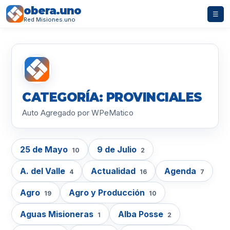
obera.uno
☰
Red Misiones.uno
CATEGORÍA: PROVINCIALES
Auto Agregado por WPeMatico
25 de Mayo
9 de Julio
10
2
A. del Valle
Actualidad
Agenda
4
16
7
Agro
Agro y Producción
19
10
Aguas Misioneras
Alba Posse
1
2