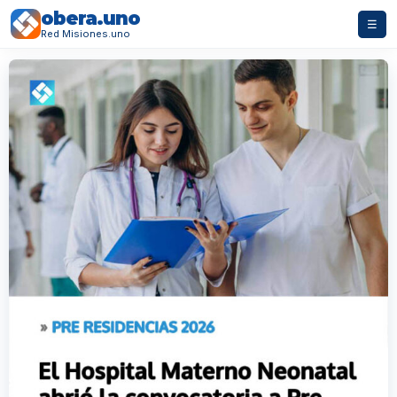
obera.uno
☰
Red Misiones.uno