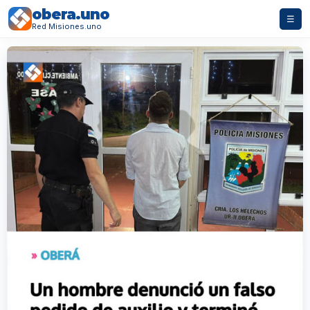
obera.uno
☰
Red Misiones.uno