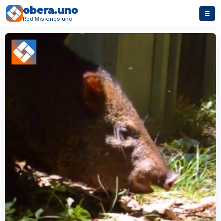
obera.uno
☰
Red Misiones.uno