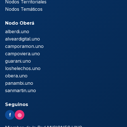
Nodos Territoriales
Nodos Temáticos
Nodo Oberá
alberdi.uno
alveardigital.uno
camporamon.uno
campoviera.uno
guarani.uno
loshelechos.uno
obera.uno
panambi.uno
sanmartin.uno
Seguinos
f
◎