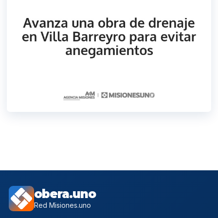
obera.uno
Red Misiones.uno