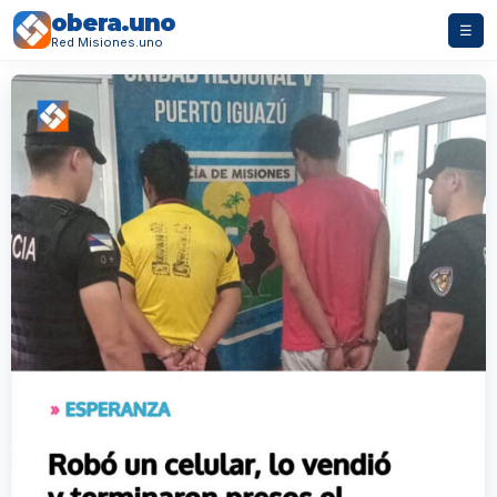
obera.uno
☰
Red Misiones.uno