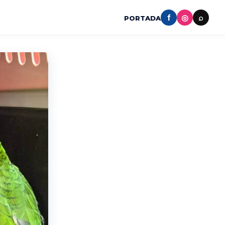
f
◎
⌕
PORTADA