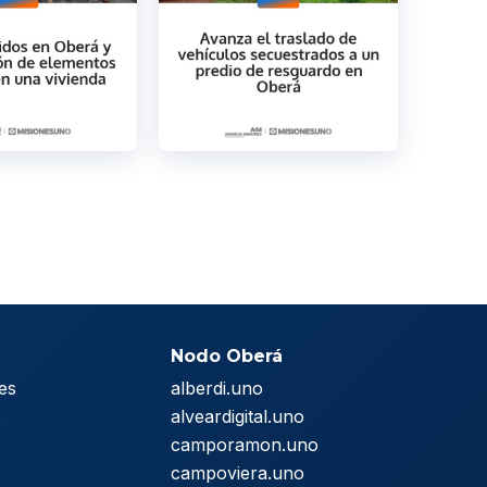
Nodo Oberá
es
alberdi.uno
s
alveardigital.uno
camporamon.uno
campoviera.uno