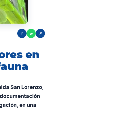
f
w
↗
ores en
fauna
nida San Lorenzo,
ró documentación
gación, en una