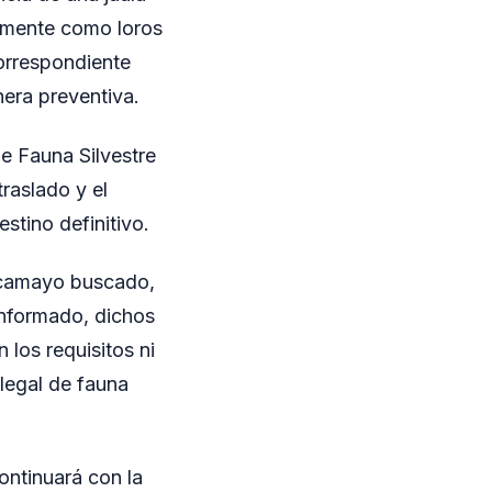
nmente como loros
correspondiente
era preventiva.
e Fauna Silvestre
raslado y el
stino definitivo.
acamayo buscado,
informado, dichos
 los requisitos ni
 legal de fauna
ontinuará con la