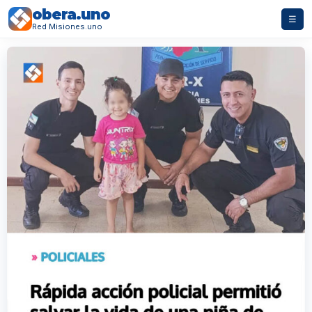
obera.uno
☰
Red Misiones.uno