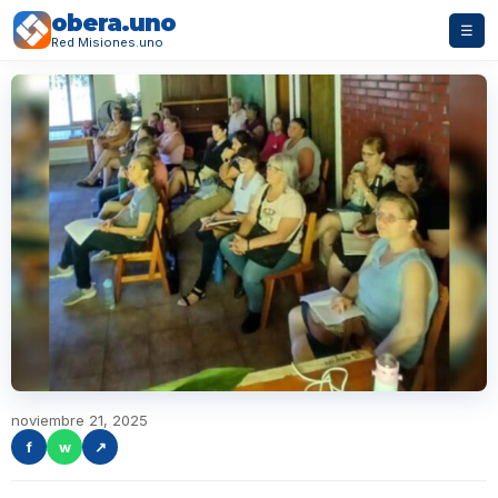
obera.uno
☰
Red Misiones.uno
noviembre 21, 2025
f
w
↗