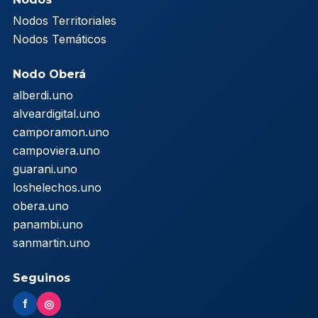
Nodos Territoriales
Nodos Temáticos
Nodo Oberá
alberdi.uno
alveardigital.uno
camporamon.uno
campoviera.uno
guarani.uno
loshelechos.uno
obera.uno
panambi.uno
sanmartin.uno
Seguinos
f
◎