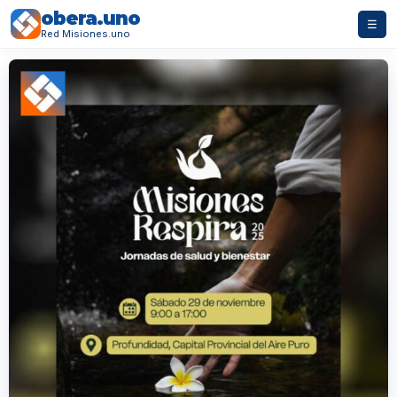
obera.uno
☰
Red Misiones.uno