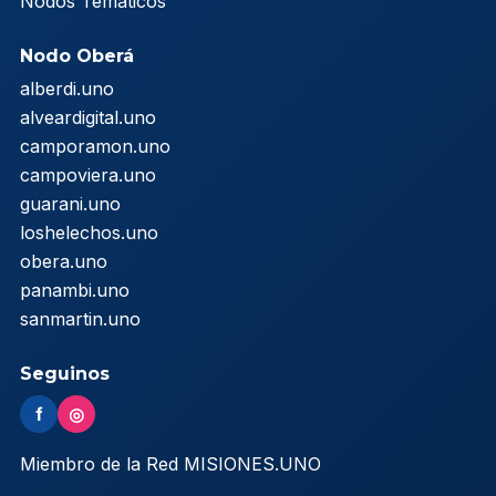
Nodos Temáticos
Nodo Oberá
alberdi.uno
alveardigital.uno
camporamon.uno
campoviera.uno
guarani.uno
loshelechos.uno
obera.uno
panambi.uno
sanmartin.uno
Seguinos
f
◎
Miembro de la Red MISIONES.UNO