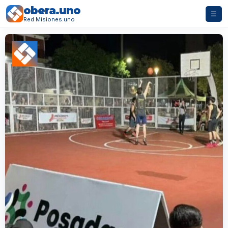
obera.uno
☰
Red Misiones.uno