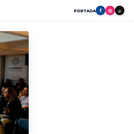
f
◎
⌕
PORTADA