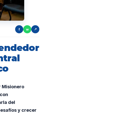
f
w
↗
endedor
ntral
co
 Misionero
 con
rla del
esafíos y crecer