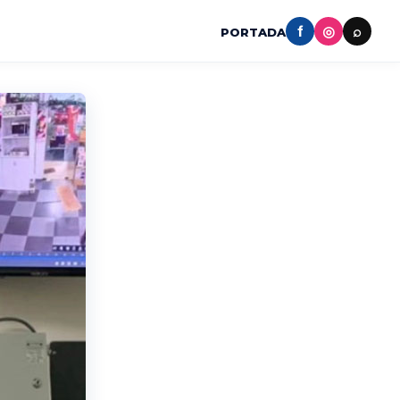
f
◎
⌕
PORTADA