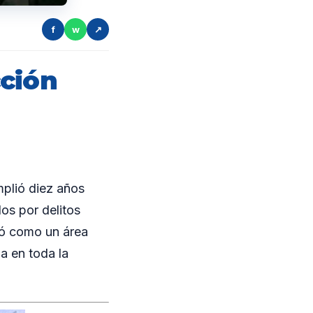
f
w
↗
cción
plió diez años
os por delitos
dó como un área
ia en toda la