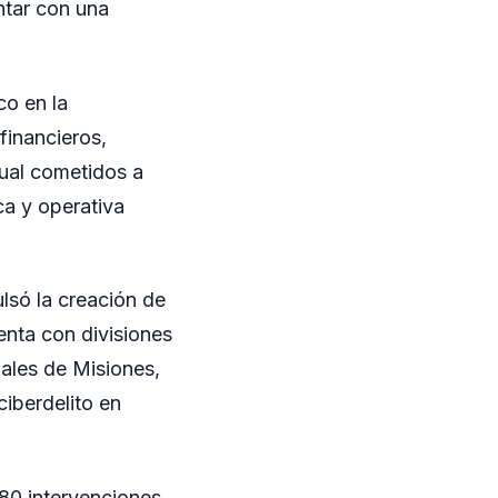
ntar con una
co en la
financieros,
xual cometidos a
ca y operativa
ulsó la creación de
enta con divisiones
ales de Misiones,
ciberdelito en
80 intervenciones,