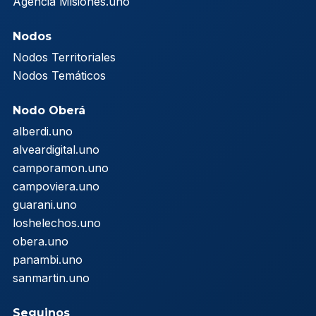
Agencia Misiones.uno
Nodos
Nodos Territoriales
Nodos Temáticos
Nodo Oberá
alberdi.uno
alveardigital.uno
camporamon.uno
campoviera.uno
guarani.uno
loshelechos.uno
obera.uno
panambi.uno
sanmartin.uno
Seguinos