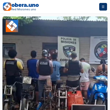
obera.uno
☰
Red Misiones.uno