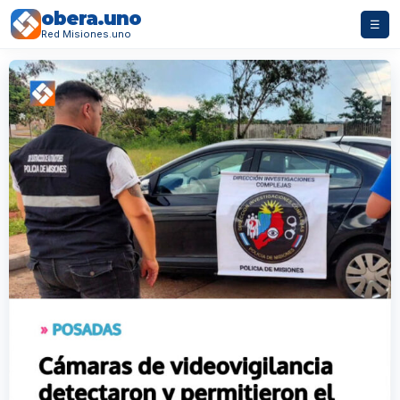
obera.uno
☰
Red Misiones.uno