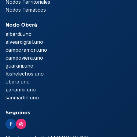
Nodos Territoriales
Nodos Temáticos
Nodo Oberá
alberdi.uno
alveardigital.uno
camporamon.uno
campoviera.uno
guarani.uno
loshelechos.uno
obera.uno
panambi.uno
sanmartin.uno
Seguinos
f
◎