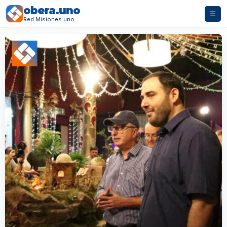
obera.uno
☰
Red Misiones.uno