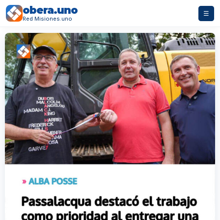
obera.uno
☰
Red Misiones.uno