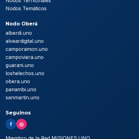
Nodos Territoriales
Nodos Temáticos
Nodo Oberá
alberdi.uno
alveardigital.uno
camporamon.uno
campoviera.uno
guarani.uno
loshelechos.uno
obera.uno
panambi.uno
sanmartin.uno
Seguinos
f
◎
Miembro de la Red MISIONES.UNO