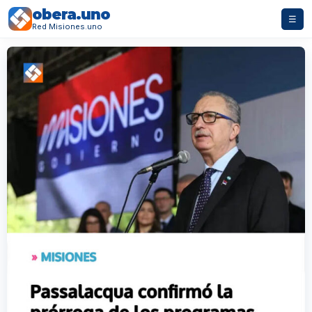
obera.uno
☰
Red Misiones.uno