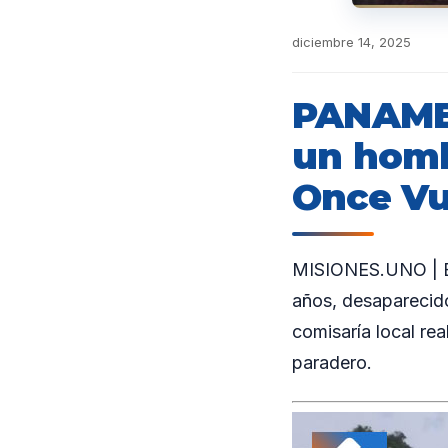
diciembre 14, 2025
PANAMBÍ
un homb
Once Vu
MISIONES.UNO | En
años, desaparecido
comisaría local rea
paradero.