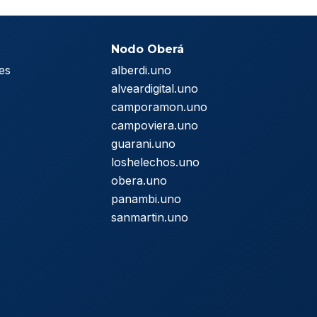
Nodo Oberá
es
alberdi.uno
s
alveardigital.uno
camporamon.uno
campoviera.uno
guarani.uno
loshelechos.uno
obera.uno
panambi.uno
sanmartin.uno