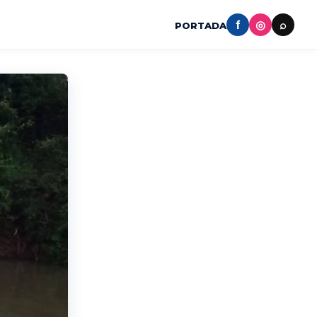
f
◎
⌕
PORTADA