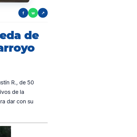
f
w
↗
ueda de
arroyo
tín R., de 50
ivos de la
ara dar con su