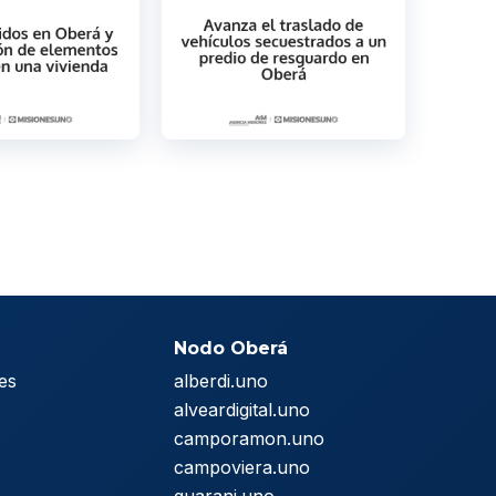
Nodo Oberá
es
alberdi.uno
s
alveardigital.uno
camporamon.uno
campoviera.uno