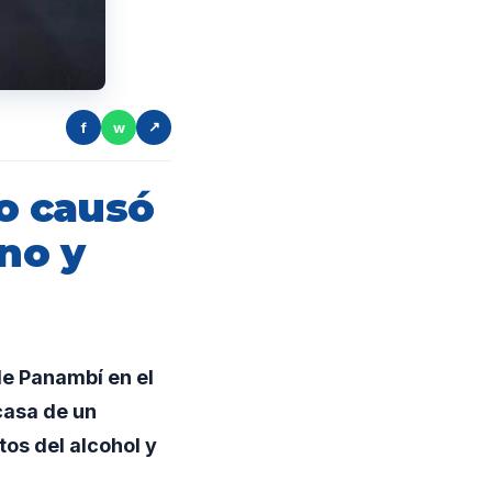
f
w
↗
o causó
ino y
e Panambí en el
casa de un
os del alcohol y