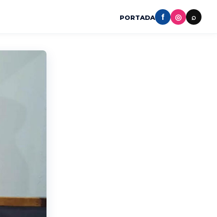
f
◎
⌕
PORTADA