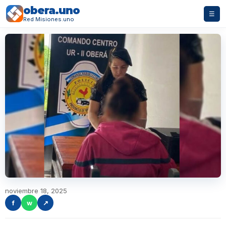
obera.uno
☰
Red Misiones.uno
noviembre 18, 2025
f
w
↗