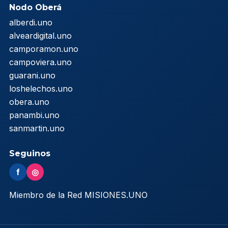
Nodo Oberá
alberdi.uno
alveardigital.uno
camporamon.uno
campoviera.uno
guarani.uno
loshelechos.uno
obera.uno
panambi.uno
sanmartin.uno
Seguinos
f
◎
Miembro de la Red MISIONES.UNO