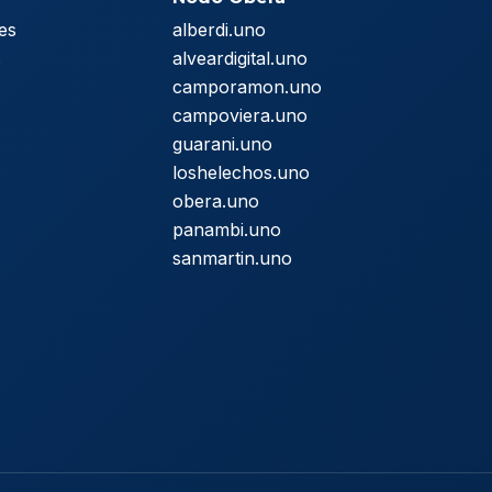
es
alberdi.uno
s
alveardigital.uno
camporamon.uno
campoviera.uno
guarani.uno
loshelechos.uno
obera.uno
panambi.uno
sanmartin.uno