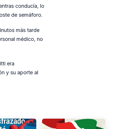
entras conducía, lo
poste de semáforo.
minutos más tarde
personal médico, no
ti era
n y su aporte al