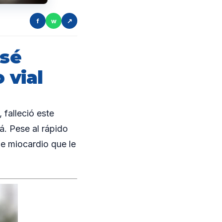
f
w
↗
osé
 vial
falleció este
. Pese al rápido
de miocardio que le