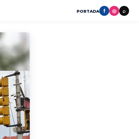
f
◎
⌕
PORTADA