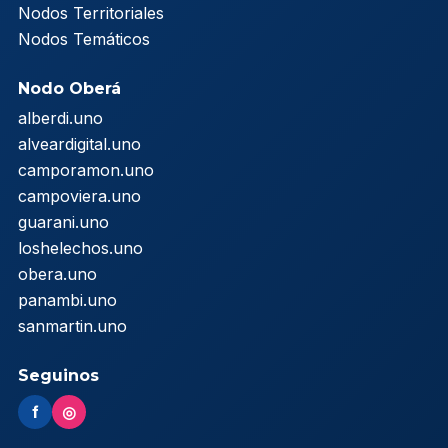
Nodos Territoriales
Nodos Temáticos
Nodo Oberá
alberdi.uno
alveardigital.uno
camporamon.uno
campoviera.uno
guarani.uno
loshelechos.uno
obera.uno
panambi.uno
sanmartin.uno
Seguinos
f
◎