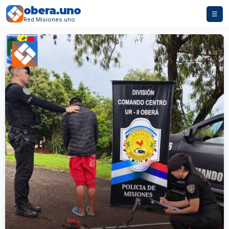
obera.uno
☰
Red Misiones.uno