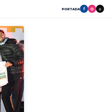
f
◎
⌕
PORTADA