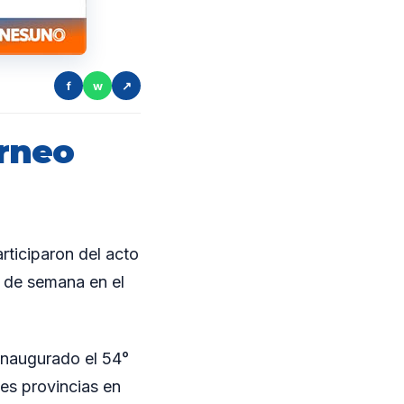
f
w
↗
orneo
ticiparon del acto
n de semana en el
inaugurado el 54°
es provincias en