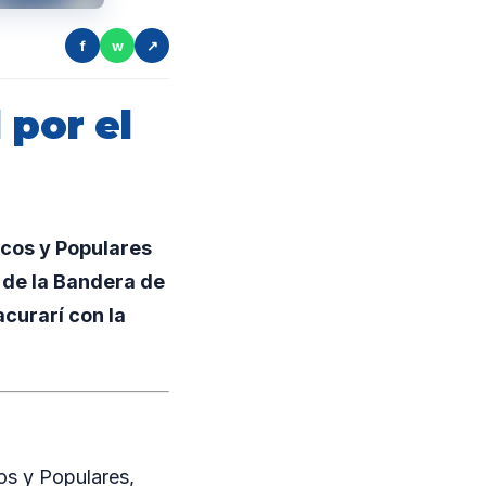
f
w
↗
 por el
icos y Populares
 de la Bandera de
acurarí con la
os y Populares,