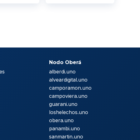
Nodo Oberá
es
alberdi.uno
s
alveardigital.uno
camporamon.uno
campoviera.uno
guarani.uno
loshelechos.uno
obera.uno
panambi.uno
sanmartin.uno