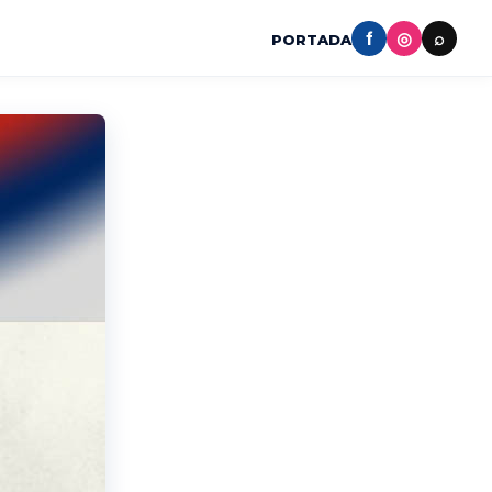
f
◎
⌕
PORTADA