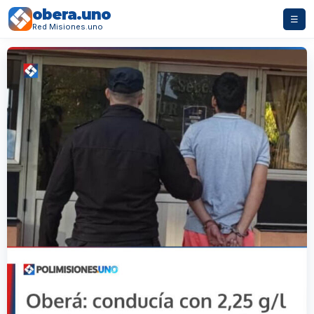
obera.uno
☰
Red Misiones.uno