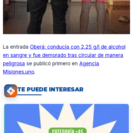
La entrada
Oberá: conducía con 2,25 g/l de alcohol
en sangre y fue demorado tras circular de manera
peligrosa
se publicó primero en
Agencia
Misiones.uno
.
TE PUEDE INTERESAR