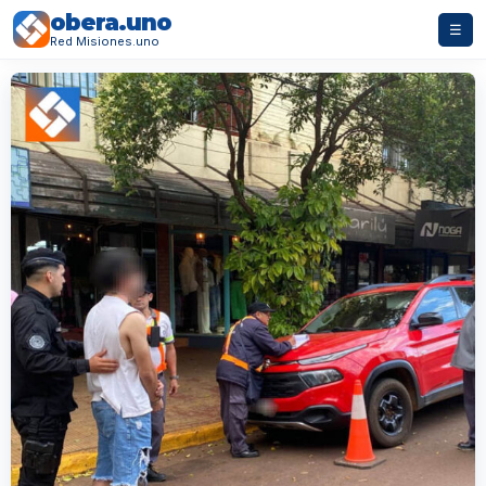
obera.uno
☰
Red Misiones.uno