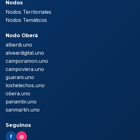
Nodos
Nodos Territoriales
Nodos Temáticos
Nodo Oberá
alberdi.uno
alveardigital.uno
camporamon.uno
campoviera.uno
guarani.uno
loshelechos.uno
obera.uno
panambi.uno
sanmartin.uno
Seguinos
f
◎