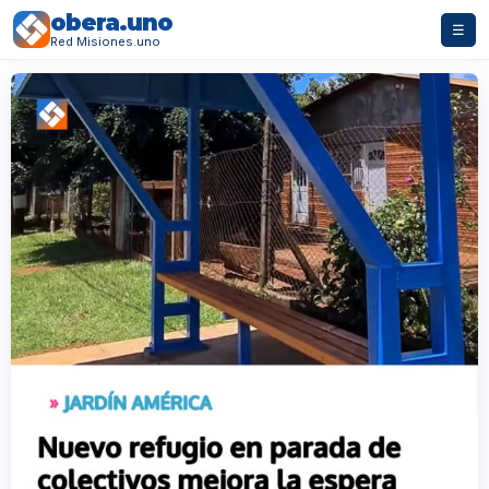
obera.uno
☰
Red Misiones.uno