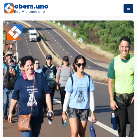
obera.uno
☰
Red Misiones.uno