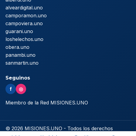
alveardigital.uno
camporamon.uno
campoviera.uno
guarani.uno
loshelechos.uno
obera.uno
panambi.uno
sanmartin.uno
Seguinos
f
◎
Miembro de la Red MISIONES.UNO
© 2026 MISIONES.UNO - Todos los derechos
reservados