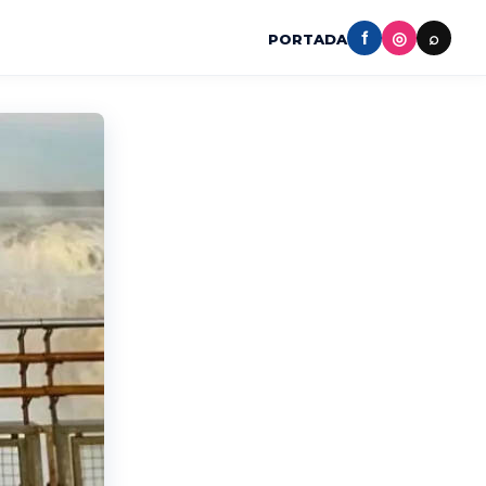
f
◎
⌕
PORTADA