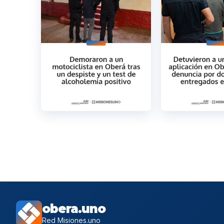
obera.uno
Red Misiones.uno