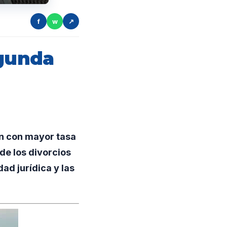
f
w
↗
egunda
n con mayor tasa
de los divorcios
ad jurídica y las