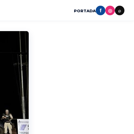
f
◎
⌕
PORTADA