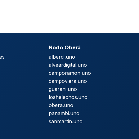
Nodo Oberá
es
alberdi.uno
s
alveardigital.uno
camporamon.uno
campoviera.uno
guarani.uno
loshelechos.uno
obera.uno
panambi.uno
sanmartin.uno