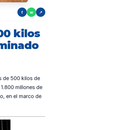
f
w
↗
0 kilos
ominado
 de 500 kilos de
 1.800 millones de
co, en el marco de