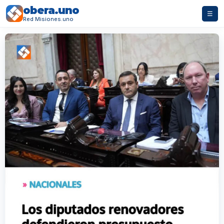
obera.uno
☰
Red Misiones.uno