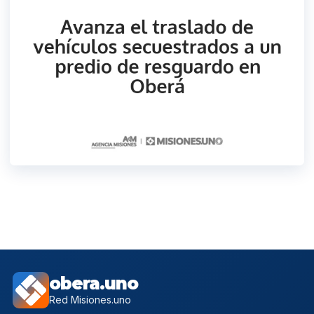
obera.uno
Red Misiones.uno