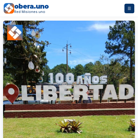
obera.uno
☰
Red Misiones.uno