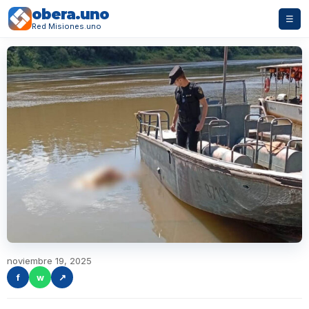
obera.uno
☰
Red Misiones.uno
noviembre 19, 2025
f
w
↗