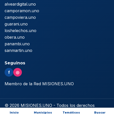
alveardigital.uno
camporamon.uno
campoviera.uno
guarani.uno
loshelechos.uno
obera.uno
panambi.uno
sanmartin.uno
Seguinos
f
◎
Miembro de la Red MISIONES.UNO
© 2026 MISIONES.UNO - Todos los derechos
reservados
Inicio
Municipios
Temáticos
Buscar