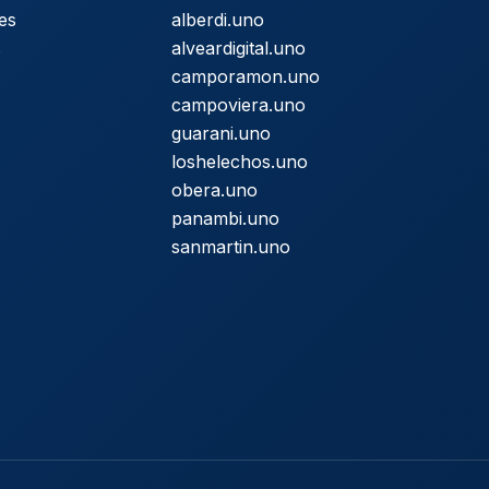
es
alberdi.uno
s
alveardigital.uno
camporamon.uno
campoviera.uno
guarani.uno
loshelechos.uno
obera.uno
panambi.uno
sanmartin.uno