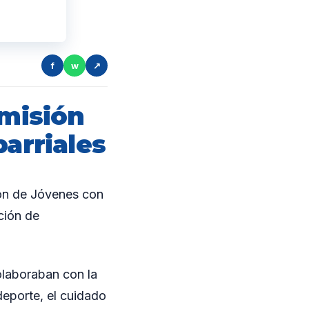
f
w
↗
omisión
barriales
ión de Jóvenes con
ción de
olaboraban con la
deporte, el cuidado