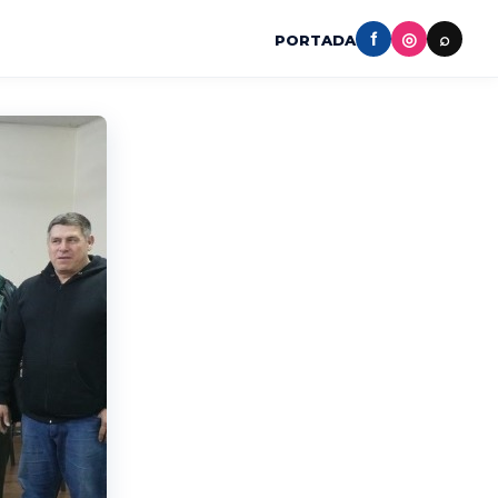
f
◎
⌕
PORTADA