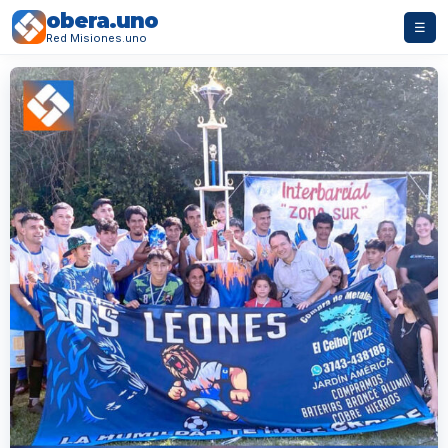
obera.uno
☰
Red Misiones.uno