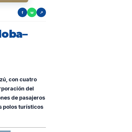
f
w
↗
doba–
zú, con cuatro
rporación del
ones de pasajeros
 polos turísticos