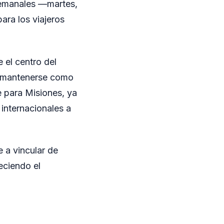
semanales —martes,
ara los viajeros
e el centro del
l mantenerse como
e para Misiones, ya
 internacionales a
e a vincular de
leciendo el