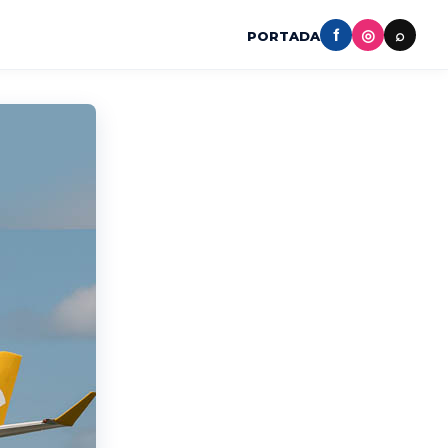
f
◎
⌕
PORTADA