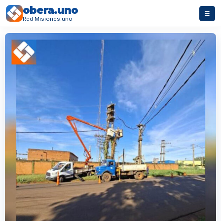
obera.uno
☰
Red Misiones.uno