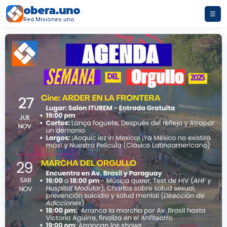
obera.uno
☰
Red Misiones.uno