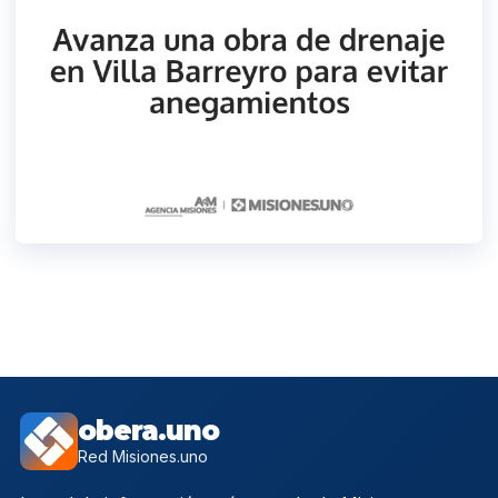
obera.uno
Red Misiones.uno