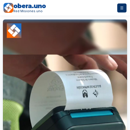
obera.uno
☰
Red Misiones.uno