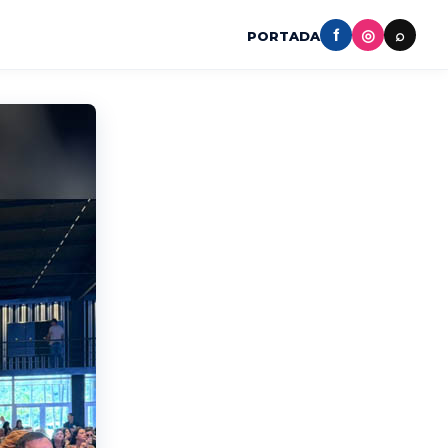
f
◎
⌕
PORTADA