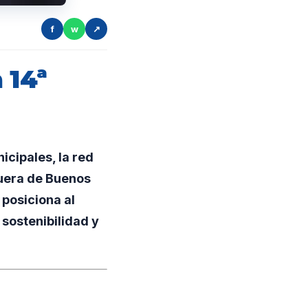
f
w
↗
 14ª
cipales, la red
fuera de Buenos
posiciona al
sostenibilidad y