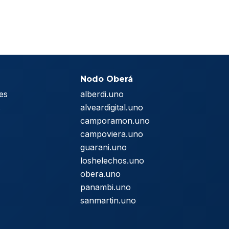
Nodo Oberá
es
alberdi.uno
s
alveardigital.uno
camporamon.uno
campoviera.uno
guarani.uno
loshelechos.uno
obera.uno
panambi.uno
sanmartin.uno