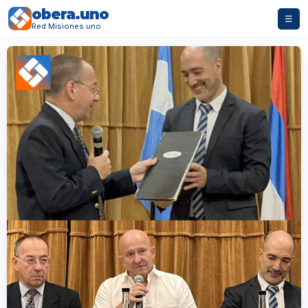
obera.uno
☰
Red Misiones.uno