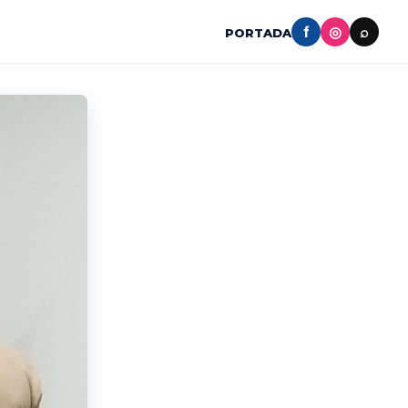
f
◎
⌕
PORTADA