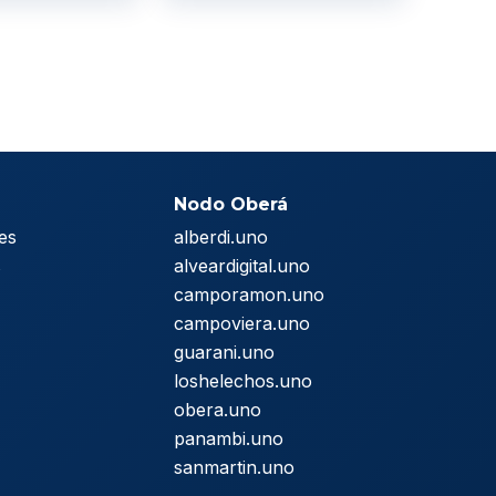
Nodo Oberá
es
alberdi.uno
s
alveardigital.uno
camporamon.uno
campoviera.uno
guarani.uno
loshelechos.uno
obera.uno
panambi.uno
sanmartin.uno