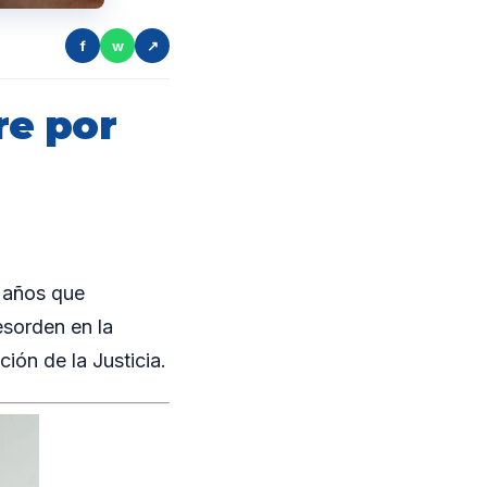
f
w
↗
re por
 años que
esorden en la
ión de la Justicia.