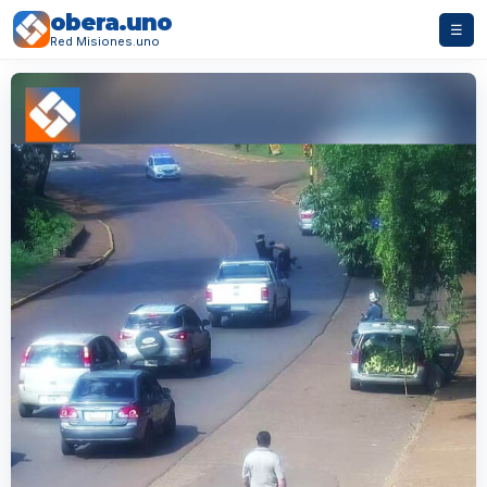
obera.uno
☰
Red Misiones.uno