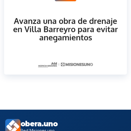
obera.uno
Red Misiones.uno