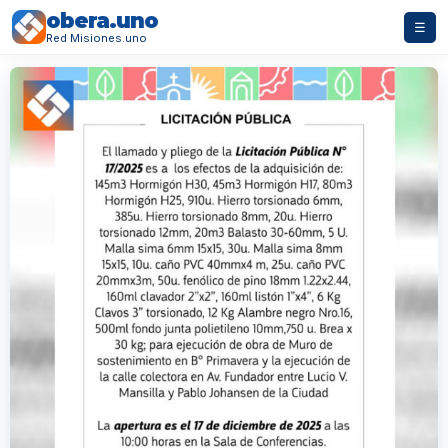
obera.uno
☰
Red Misiones.uno