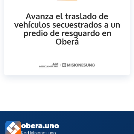
obera.uno
Red Misiones.uno