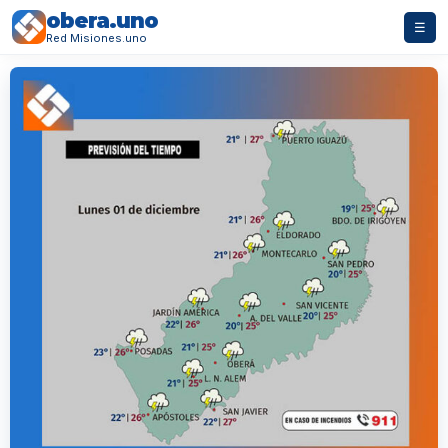
obera.uno
☰
Red Misiones.uno