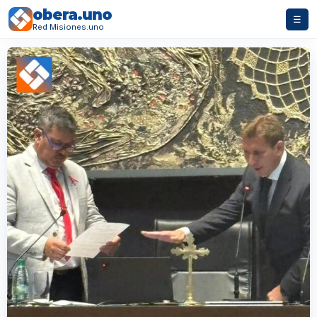
obera.uno
☰
Red Misiones.uno