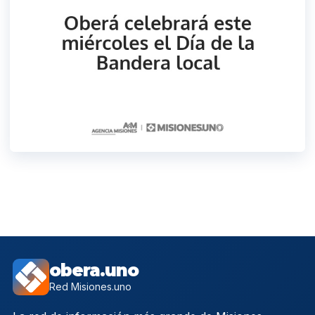
obera.uno
Red Misiones.uno