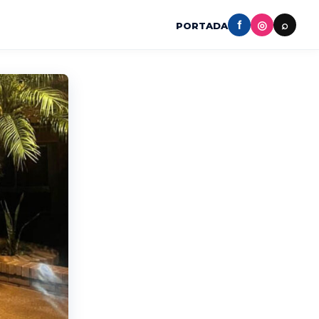
f
◎
⌕
PORTADA