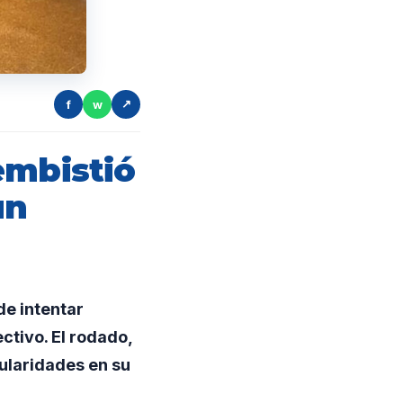
f
w
↗
embistió
un
de intentar
ctivo. El rodado,
ularidades en su