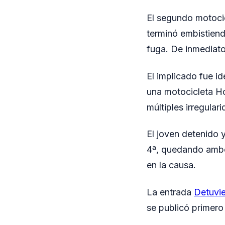
El segundo motocic
terminó embistiendo
fuga. De inmediato
El implicado fue i
una motocicleta Ho
múltiples irregula
El joven detenido 
4ª, quedando ambos
en la causa.
La entrada
Detuvie
se publicó primer