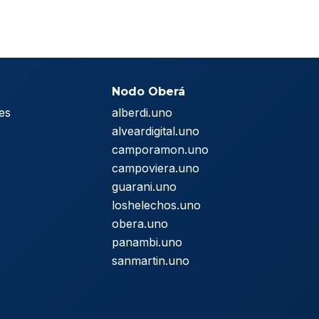
Nodo Oberá
es
alberdi.uno
s
alveardigital.uno
camporamon.uno
campoviera.uno
guarani.uno
loshelechos.uno
obera.uno
panambi.uno
sanmartin.uno