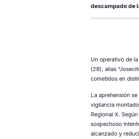
descampado de la 
Un operativo de la
(28), alias “Joseci
cometidos en disti
La aprehensión se c
vigilancia montado
Regional X. Según f
sospechoso intentó
alcanzado y reduc