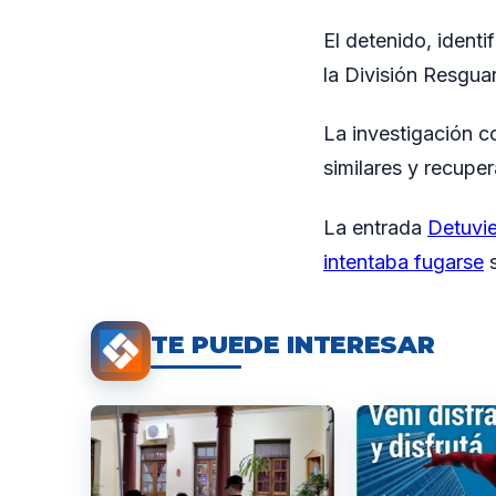
El detenido, identi
la División Resgua
La investigación c
similares y recuper
La entrada
Detuvie
intentaba fugarse
s
TE PUEDE INTERESAR