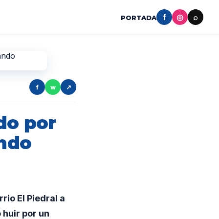
f
◎
⌕
PORTADA
f
w
↗
do por
ando
io El Piedral a
 huir por un