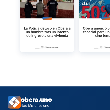
obera.uno
Red Misiones.uno