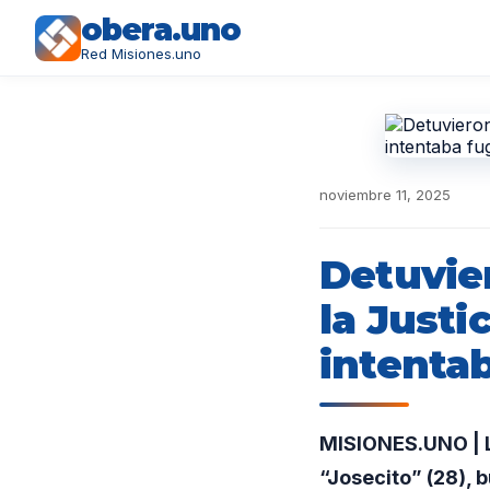
obera.uno
Red Misiones.uno
noviembre 11, 2025
Detuvie
la Justi
intenta
MISIONES.UNO | La
“Josecito” (28), 