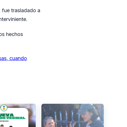
, fue trasladado a
terviniente.
ros hechos
usas, cuando