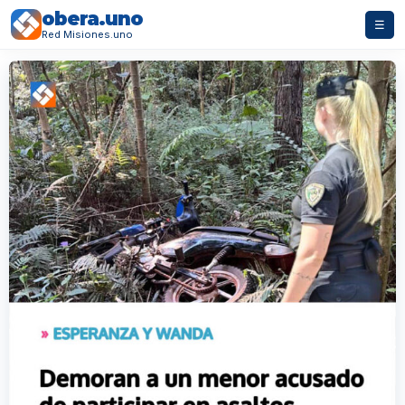
obera.uno
☰
Red Misiones.uno