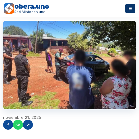
obera.uno
☰
Red Misiones.uno
noviembre 21, 2025
f
w
↗